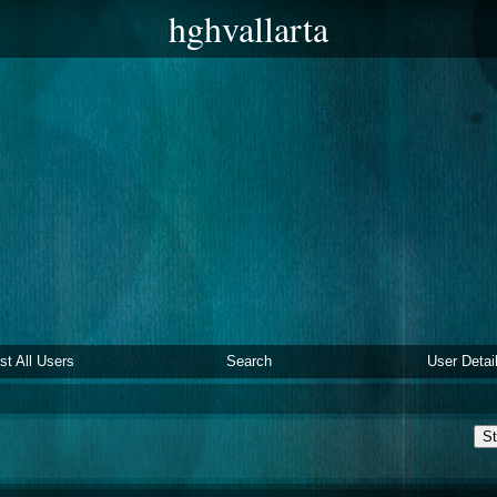
hghvallarta
ist All Users
Search
User Detai
St