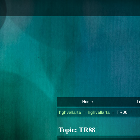
Home
L
hghvallarta
→
hghvallarta
→
TR88
Topic:
TR88