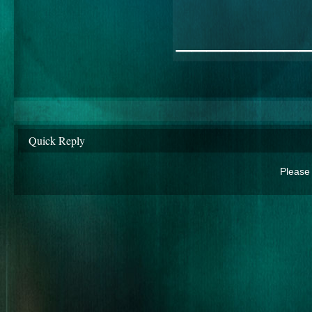
________
Quick Reply
Please 