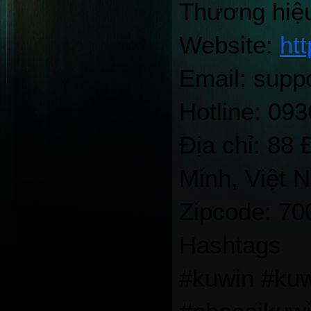
Thương hiệ
Website: 
htt
Email: supp
Hotline: 09
Địa chỉ: 88
Minh, Việt 
Zipcode: 70
Hashtags
#kuwin #kuw