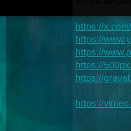
#nhacaikuw
https://x.com
https://www
https://www.
https://500p
https://grava
https://vime