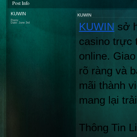
Post Info
KUWIN
KUWIN
Posts:
KUWIN
 sở 
Date:
June 3rd
casino trực 
online. Giao
rõ ràng và b
mãi thành v
mang lại trả
Thông Tin L