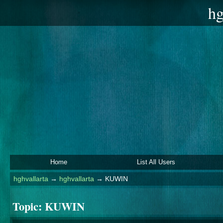
hg
Home
List All Users
hghvallarta
→
hghvallarta
→
KUWIN
Topic:
KUWIN